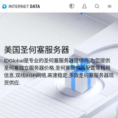
注册
登录
最新活动
美国圣何塞服务器
产品
IDGlobal是专业的圣何塞服务器提供商,为您提供
圣何塞独立服务器价格,圣何塞服务器配置等租用
解决方案
信息,双线BGP网络,高速稳定,多款圣何塞服务器现
货供应.
支持
支付方式
分销合作