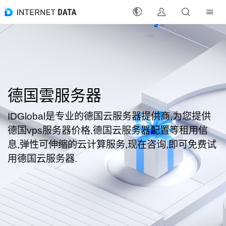
注册
登录
最新活动
德国雲服务器
产品
IDGlobal是专业的德国云服务器提供商,为您提供
德国vps服务器价格,德国云服务器配置等租用信
解决方案
息,弹性可伸缩的云计算服务,现在咨询,即可免费试
用德国云服务器.
支持
支付方式
分销合作