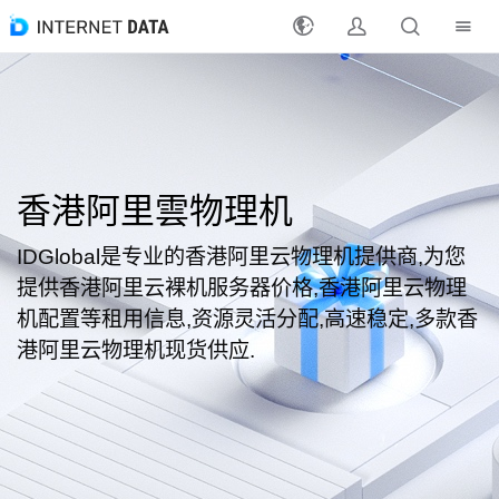
注册
登录
最新活动
香港阿里雲物理机
产品
IDGlobal是专业的香港阿里云物理机提供商,为您
提供香港阿里云裸机服务器价格,香港阿里云物理
解决方案
机配置等租用信息,资源灵活分配,高速稳定,多款香
港阿里云物理机现货供应.
支持
支付方式
分销合作